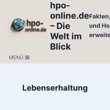
hpo-
Zum
Inhalt
online.de
Fakten
springen
– Die
und Ho
Welt im
erweit
Blick
MENÜ
Lebenserhaltung