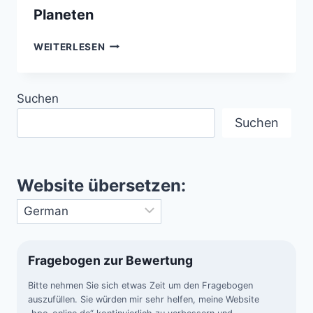
Planeten
MARS-
WEITERLESEN
KOLONISATION
–
DIE
Suchen
TECHNISCHEN
UND
Suchen
BIOLOGISCHEN
HÜRDEN
EINER
REISE
Website übersetzen:
ZUM
ROTEN
PLANETEN
Fragebogen zur Bewertung
Bitte nehmen Sie sich etwas Zeit um den Fragebogen
auszufüllen. Sie würden mir sehr helfen, meine Website