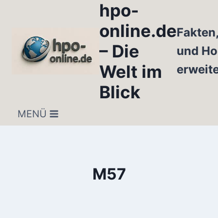
hpo-
Zum
Inhalt
online.de
Fakten
springen
– Die
und Ho
Welt im
erweit
Blick
MENÜ
M57