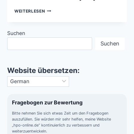
BEEINDRUCKENDE
WEITERLESEN
BILDER
DES
MARS-
Suchen
VULKANS
ARSIA
Suchen
MONS
DURCH
DIE
NASA-
Website übersetzen:
SONDE
MARS
ODYSSEY
Fragebogen zur Bewertung
Bitte nehmen Sie sich etwas Zeit um den Fragebogen
auszufüllen. Sie würden mir sehr helfen, meine Website
„hpo-online.de“ kontinuierlich zu verbessern und
weiterzuentwickeln.