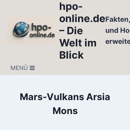
hpo-
Zum
Inhalt
online.de
Fakten
springen
– Die
und Ho
Welt im
erweit
Blick
MENÜ
Mars-Vulkans Arsia
Mons