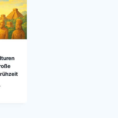
lturen
roße
rühzeit
TE
OCHKULTUREN
ER
DE
OSSE R