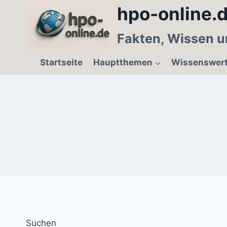
Zum
hpo-online.d
Inhalt
springen
Fakten, Wissen u
Startseite
Hauptthemen
Wissenswer
Suchen