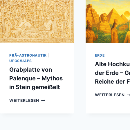
PRÄ-ASTRONAUTIK
|
ERDE
UFOS/UAPS
Alte Hochku
Grabplatte von
der Erde – G
Palenque – Mythos
Reiche der F
in Stein gemeißelt
AL
WEITERLESEN
GRABPLATTE
H
WEITERLESEN
VON
D
PALENQUE
ER
–
–
MYTHOS
GR
IN