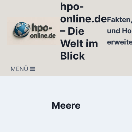
hpo-
Zum
Inhalt
online.de
Fakten
springen
– Die
und Ho
Welt im
erweit
Blick
MENÜ
Meere