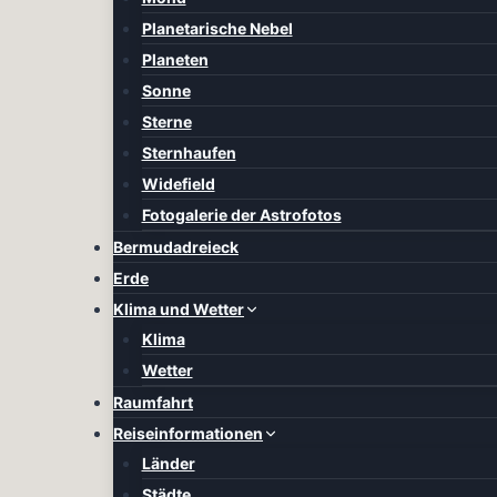
Planetarische Nebel
Planeten
Sonne
Sterne
Sternhaufen
Widefield
Fotogalerie der Astrofotos
Bermudadreieck
Erde
Klima und Wetter
Klima
Wetter
Raumfahrt
Reiseinformationen
Länder
Städte