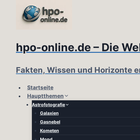
Zum
Inhalt
springen
hpo-online.de – Die Wel
Fakten, Wissen und Horizonte e
Startseite
Hauptthemen
Astrofotografie
Galaxien
Gasnebel
Kometen
Mond