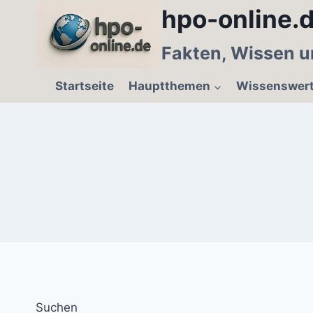
Zum
hpo-online.d
Inhalt
springen
Fakten, Wissen u
Startseite
Hauptthemen
Wissenswer
Suchen