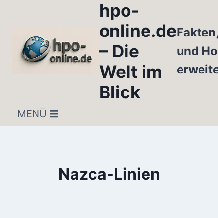
hpo-
Zum
Inhalt
online.de
Fakten
springen
– Die
und Ho
Welt im
erweit
Blick
MENÜ
Nazca-Linien