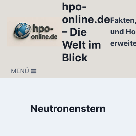
hpo-
Zum
Inhalt
online.de
Fakten
springen
– Die
und Ho
Welt im
erweit
Blick
MENÜ
Neutronenstern