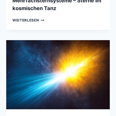
Mehrfachsternsysteme – Sterne im
kosmischen Tanz
DOPPEL-
WEITERLESEN
UND
MEHRFACHSTERNSYSTEME
–
STERNE
IM
KOSMISCHEN
TANZ