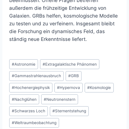
beeinflussen. Offene Fragen betreffen
außerdem die frühzeitige Entwicklung von
Galaxien. GRBs helfen, kosmologische Modelle
zu testen und zu verfeinern. Insgesamt bleibt
die Forschung ein dynamisches Feld, das
ständig neue Erkenntnisse liefert.
Schlagworte:
#
Astronomie
#
Extragalaktische Phänomen
#
Gammastrahlenausbruch
#
GRB
#
Hochenergiephysik
#
Hypernova
#
Kosmologie
#
Nachglühen
#
Neutronenstern
#
Schwarzes Loch
#
Sternentstehung
#
Weltraumbeobachtung