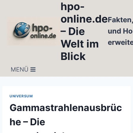
hpo-
Zum
Inhalt
online.de
Fakten
springen
– Die
und Ho
Welt im
erweit
Blick
MENÜ
UNIVERSUM
Gammastrahlenausbrüc
he – Die