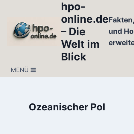
hpo-
Zum
Inhalt
online.de
Fakten
springen
– Die
und Ho
Welt im
erweit
Blick
MENÜ
Ozeanischer Pol