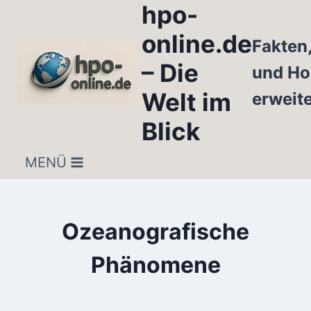
hpo-
Zum
Inhalt
online.de
Fakten
springen
– Die
und Ho
Welt im
erweit
Blick
MENÜ
Ozeanografische
Phänomene