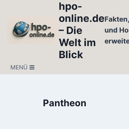
hpo-
Zum
Inhalt
online.de
Fakten
springen
– Die
und Ho
Welt im
erweit
Blick
MENÜ
Pantheon