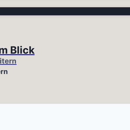
im Blick
itern
ern