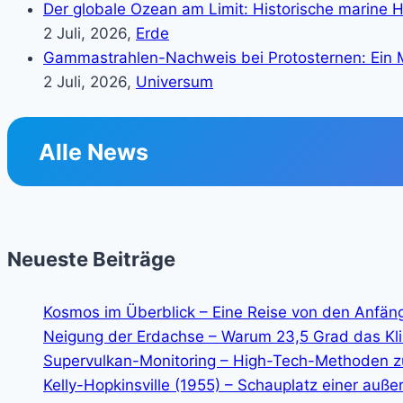
Der globale Ozean am Limit: Historische marine H
2 Juli, 2026,
Erde
Gammastrahlen-Nachweis bei Protosternen: Ein M
2 Juli, 2026,
Universum
Alle News
Neueste Beiträge
Kosmos im Überblick – Eine Reise von den Anfän
Neigung der Erdachse – Warum 23,5 Grad das K
Supervulkan-Monitoring – High-Tech-Methoden z
Kelly-Hopkinsville (1955) – Schauplatz einer auße