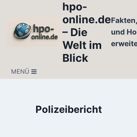
hpo-
Zum
Inhalt
online.de
Fakten
springen
– Die
und Ho
Welt im
erweit
Blick
MENÜ
Polizeibericht