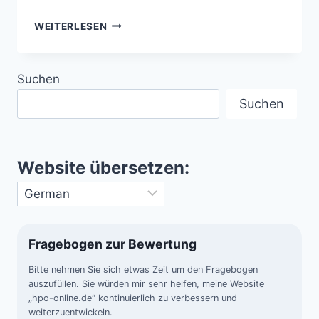
ENTFÜHRUNG
WEITERLESEN
VON
HERBERT
SCHIRMER
Suchen
–
POLIZIST
Suchen
MELDET
ENTFÜHRUNG
DURCH
FREMDE
Website übersetzen:
WESEN
Fragebogen zur Bewertung
Bitte nehmen Sie sich etwas Zeit um den Fragebogen
auszufüllen. Sie würden mir sehr helfen, meine Website
„hpo-online.de“ kontinuierlich zu verbessern und
weiterzuentwickeln.