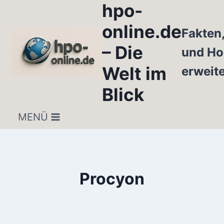
hpo-
Zum
Inhalt
online.de
Fakten
springen
– Die
und Ho
Welt im
erweit
Blick
MENÜ
Procyon