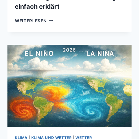
einfach erklärt
WIE
WEITERLESEN
ENTSTEHT
EINE
WETTERVORHERSAGE?
–
DIE
ENTSTEHUNG
VON
WETTERVORHERSAGEN
EINFACH
ERKLÄRT
KLIMA
|
KLIMA UND WETTER
|
WETTER