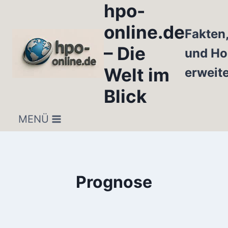
hpo-
Zum
Inhalt
online.de
Fakten
springen
– Die
und Ho
Welt im
erweit
Blick
MENÜ
Prognose