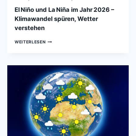
El Niño und La Niña im Jahr 2026 –
Klimawandel spüren, Wetter
verstehen
EL NIÑO
WEITERLESEN
UND
LA NIÑA
IM
JAHR 2026
–
KLIMAWANDEL
SPÜREN,
WETTER
VERSTEHEN