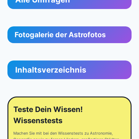
Fotogalerie der Astrofotos
Inhaltsverzeichnis
Teste Dein Wissen!
Wissenstests
Machen Sie mit bei den Wissenstests zu Astronomie,