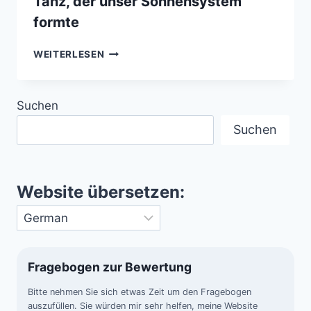
Tanz, der unser Sonnensystem
formte
JUPITERS
WEITERLESEN
„GRAND
TACK“
–
Suchen
DER
FRÜHE
Suchen
TANZ,
DER
UNSER
SONNENSYSTEM
Website übersetzen:
FORMTE
Fragebogen zur Bewertung
Bitte nehmen Sie sich etwas Zeit um den Fragebogen
auszufüllen. Sie würden mir sehr helfen, meine Website