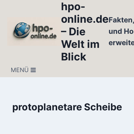
hpo-
Zum
Inhalt
online.de
Fakten
springen
– Die
und Ho
Welt im
erweit
Blick
MENÜ
protoplanetare Scheibe