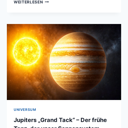
DAS
WEITERLESEN
FRÜHE
SONNENSYSTEM
–
CHAOS
AUS
STAUB
UNIVERSUM
Jupiters „Grand Tack“ – Der frühe