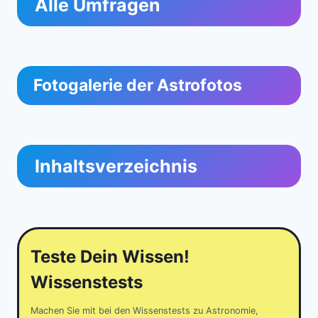
Alle Umfragen
Fotogalerie der Astrofotos
Inhaltsverzeichnis
Teste Dein Wissen!
Wissenstests
Machen Sie mit bei den Wissenstests zu Astronomie,