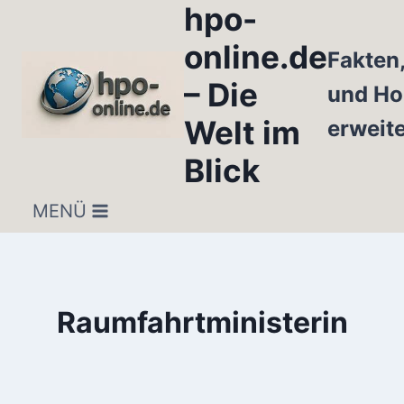
hpo-
Zum
Inhalt
online.de
Fakten
springen
– Die
und Ho
Welt im
erweit
Blick
MENÜ
Raumfahrtministerin