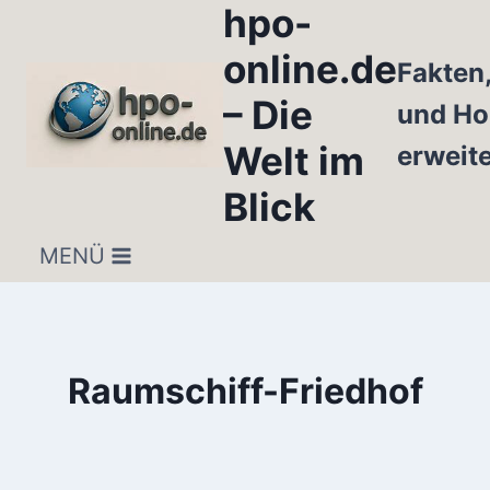
hpo-
Zum
Inhalt
online.de
Fakten
springen
– Die
und Ho
Welt im
erweit
Blick
MENÜ
Raumschiff-Friedhof