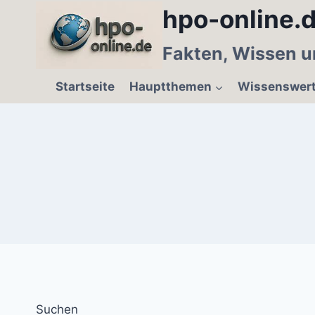
Zum
hpo-online.d
Inhalt
springen
Fakten, Wissen u
Startseite
Hauptthemen
Wissenswer
Suchen