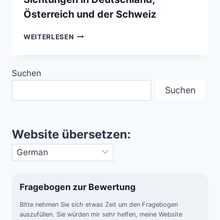
Österreich und der Schweiz
UFO-
WEITERLESEN
BOOM
2024
–
Suchen
ÜBER
1.000
Suchen
SICHTUNGEN
IN
DEUTSCHLAND,
ÖSTERREICH
Website übersetzen:
UND
DER
SCHWEIZ
Fragebogen zur Bewertung
Bitte nehmen Sie sich etwas Zeit um den Fragebogen
auszufüllen. Sie würden mir sehr helfen, meine Website