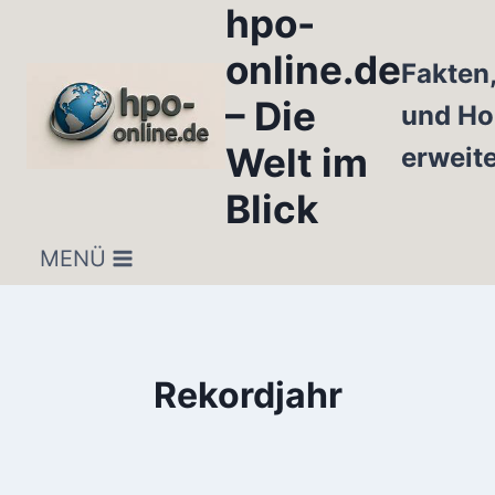
hpo-
Zum
Inhalt
online.de
Fakten
springen
– Die
und Ho
Welt im
erweit
Blick
MENÜ
Rekordjahr