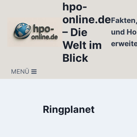
hpo-
Zum
Inhalt
online.de
Fakten
springen
– Die
und Ho
Welt im
erweit
Blick
MENÜ
Ringplanet