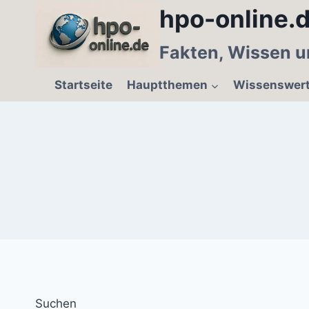
Zum
hpo-online.d
Inhalt
springen
Fakten, Wissen u
Startseite
Hauptthemen
Wissenswer
Suchen