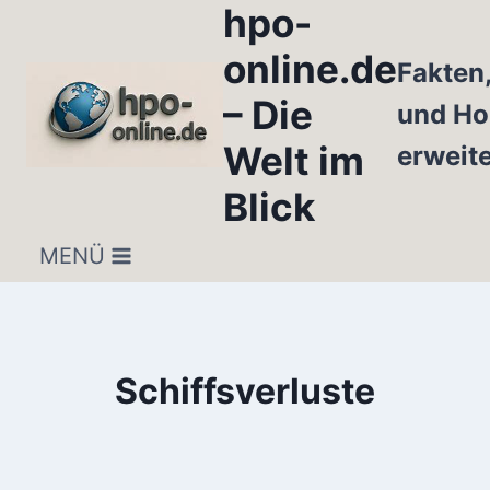
hpo-
Zum
Inhalt
online.de
Fakten
springen
– Die
und Ho
Welt im
erweit
Blick
MENÜ
Schiffsverluste