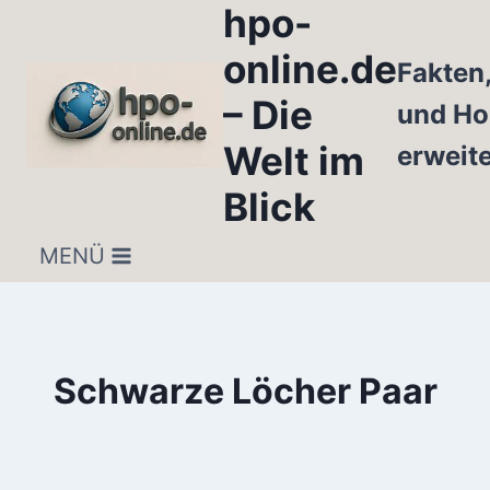
hpo-
Zum
Inhalt
online.de
Fakten
springen
– Die
und Ho
Welt im
erweit
Blick
MENÜ
Schwarze Löcher Paar