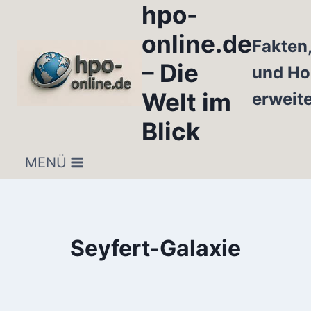
hpo-
Zum
Inhalt
online.de
Fakten
springen
– Die
und Ho
Welt im
erweit
Blick
MENÜ
Seyfert-Galaxie