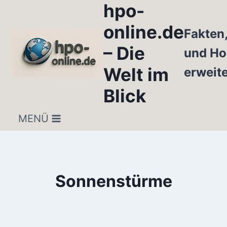
hpo-
Zum
Inhalt
online.de
Fakten
springen
– Die
und Ho
Welt im
erweit
Blick
MENÜ
Sonnenstürme