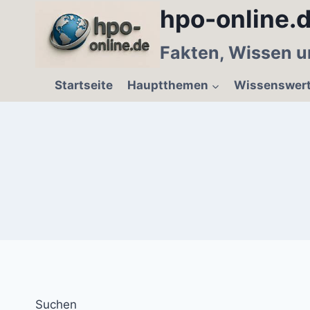
Zum
hpo-online.d
Inhalt
springen
Fakten, Wissen u
Startseite
Hauptthemen
Wissenswer
Suchen