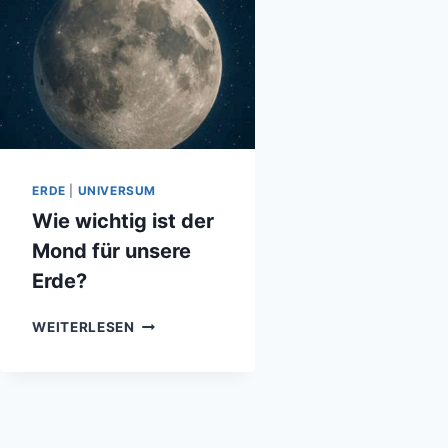
ERDE
|
UNIVERSUM
Wie wichtig ist der
Mond für unsere
Erde?
WIE
WEITERLESEN
WICHTIG
IST
DER
MOND
FÜR