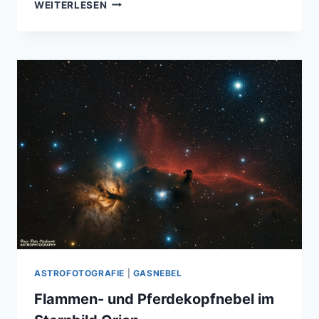
ORIONNEBEL
WEITERLESEN
–
DAS
GLÜHENDE
ZENTRUM
DES
ORION-
STERNBILDS
ASTROFOTOGRAFIE
|
GASNEBEL
Flammen- und Pferdekopfnebel im