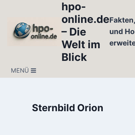
hpo-
Zum
Inhalt
online.de
Fakten
springen
– Die
und Ho
Welt im
erweit
Blick
MENÜ
Sternbild Orion