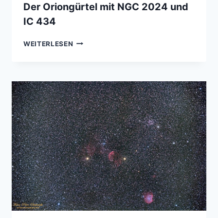
Der Oriongürtel mit NGC 2024 und
IC 434
DER
WEITERLESEN
ORIONGÜRTEL
MIT
NGC
2024
UND
IC
434