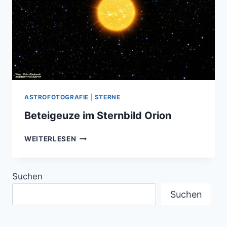
NEBEL
(NGC1977)
IM
STERNBILD
ORION
ASTROFOTOGRAFIE
|
STERNE
Beteigeuze im Sternbild Orion
BETEIGEUZE
WEITERLESEN
IM
STERNBILD
ORION
Suchen
Suchen