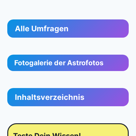
Alle Umfragen
Fotogalerie der Astrofotos
Inhaltsverzeichnis
Teste Dein Wissen!