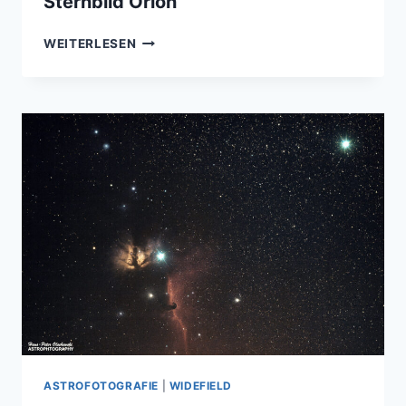
Sternbild Orion
FLAMMEN-
WEITERLESEN
UND
PFERDEKOPFNEBEL
IM
STERNBILD
ORION
ASTROFOTOGRAFIE
|
WIDEFIELD