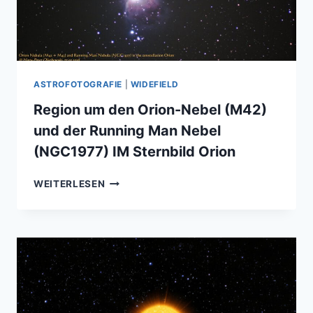
ORION
ASTROFOTOGRAFIE
|
WIDEFIELD
Region um den Orion-Nebel (M42)
und der Running Man Nebel
(NGC1977) IM Sternbild Orion
REGION
WEITERLESEN
UM
DEN
ORION-
NEBEL
(M42)
UND
DER
RUNNING
MAN