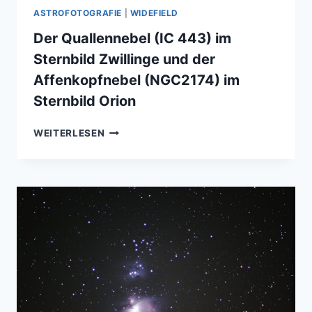
ASTROFOTOGRAFIE
|
WIDEFIELD
Der Quallennebel (IC 443) im
Sternbild Zwillinge und der
Affenkopfnebel (NGC2174) im
Sternbild Orion
DER
WEITERLESEN
QUALLENNEBEL
(IC
443)
IM
STERNBILD
ZWILLINGE
UND
DER
AFFENKOPFNEBEL
(NGC2174)
IM
STERNBILD