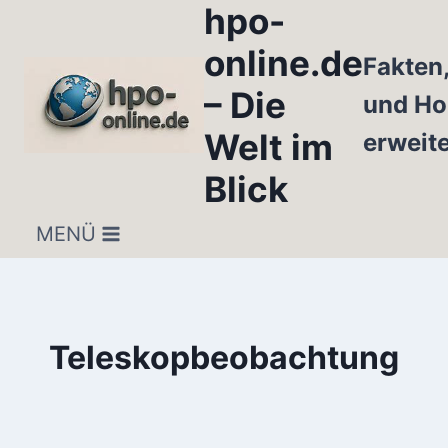
hpo-
Zum
Inhalt
online.de
Fakten
springen
– Die
und Ho
Welt im
erweit
Blick
MENÜ
Teleskopbeobachtung