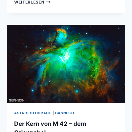
ORIONNEBEL
WEITERLESEN
(M42)
UND
RUNNING
MAN
NEBEL
(M43)
IM
STERNBILD
ORION
ASTROFOTOGRAFIE
|
GASNEBEL
Der Kern von M 42 – dem