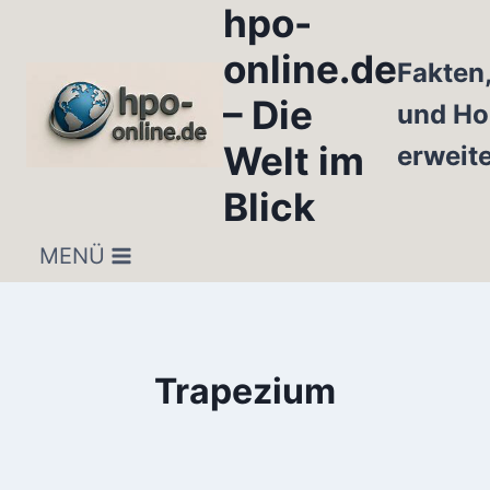
hpo-
Zum
Inhalt
online.de
Fakten
springen
– Die
und Ho
Welt im
erweit
Blick
MENÜ
Trapezium