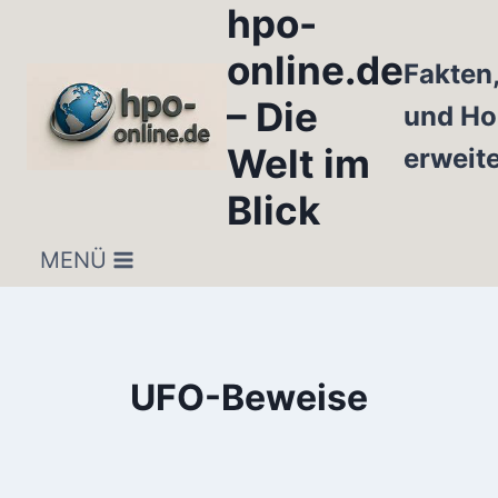
hpo-
Zum
Inhalt
online.de
Fakten
springen
– Die
und Ho
Welt im
erweit
Blick
MENÜ
UFO-Beweise