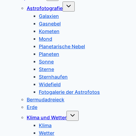
Untermenü
Astrofotografie
umschalten
Galaxien
Gasnebel
Kometen
Mond
Planetarische Nebel
Planeten
Sonne
Sterne
Sternhaufen
Widefield
Fotogalerie der Astrofotos
Bermudadreieck
Erde
Untermenü
Klima und Wetter
umschalten
Klima
Wetter