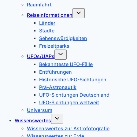
Raumfahrt
Untermenü
Reiseinformationen
umschalten
Länder
Städte
Sehenswürdigkeiten
Freizeitparks
Untermenü
UFOs/UAPs
umschalten
Bekannteste UFO-Fälle
Entführungen
Historische UFO-Sichtungen
Prä-Astronautik
UFO-Sichtungen Deutschland
UFO-Sichtungen weltweit
Universum
Untermenü
Wissenswertes
umschalten
Wissenswertes zur Astrofotografie
Wissenswertes zur Erde