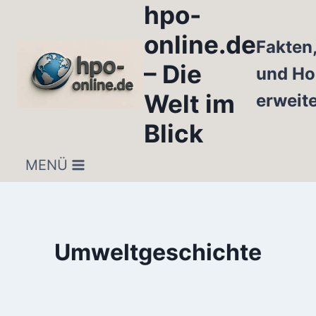
hpo-
Zum
Inhalt
online.de
Fakten
springen
– Die
und Ho
Welt im
erweit
Blick
MENÜ
Umweltgeschichte