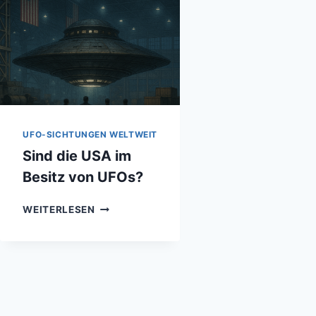
UFO-SICHTUNGEN WELTWEIT
Sind die USA im
Besitz von UFOs?
SIND
WEITERLESEN
DIE
USA
IM
BESITZ
VON
UFOS?