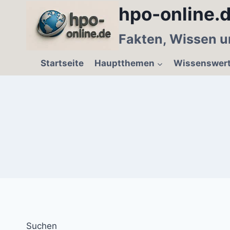
Zum
hpo-online.d
Inhalt
springen
Fakten, Wissen u
Startseite
Hauptthemen
Wissenswer
Suchen