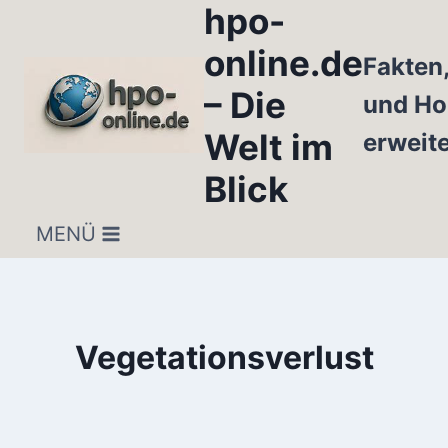
hpo-
Zum
Inhalt
online.de
Fakten
springen
– Die
und Ho
Welt im
erweit
Blick
MENÜ
Vegetationsverlust