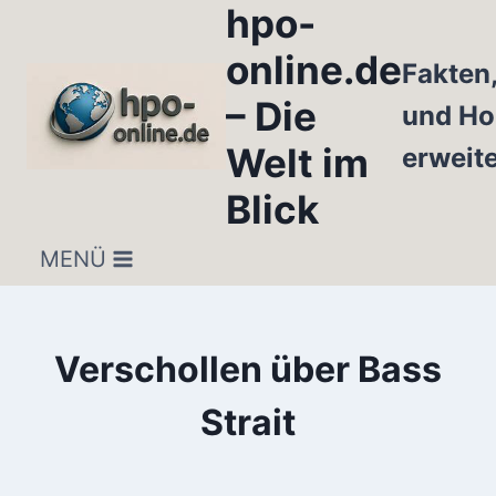
hpo-
Zum
Inhalt
online.de
Fakten
springen
– Die
und Ho
Welt im
erweit
Blick
MENÜ
Verschollen über Bass
Strait