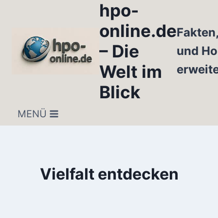
hpo-
Zum
Inhalt
online.de
Fakten
springen
– Die
und Ho
Welt im
erweit
Blick
MENÜ
Vielfalt entdecken