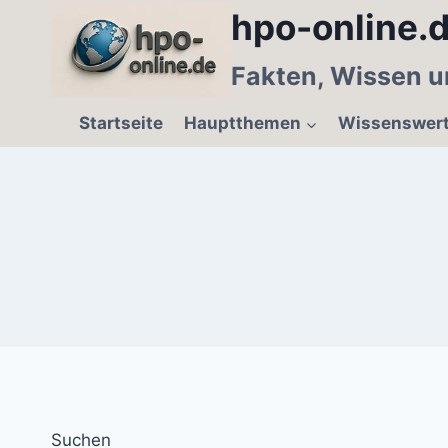
Zum
hpo-online.d
Inhalt
springen
Fakten, Wissen u
Startseite
Hauptthemen
Wissenswer
Suchen