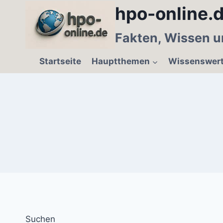
Zum
hpo-online.d
Inhalt
springen
Fakten, Wissen u
Startseite
Hauptthemen
Wissenswer
Suchen