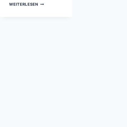
KORNKREISE
WEITERLESEN
–
ENTSTANDEN
DURCH
AUSSERIRDISCHE, M
ENSCHEN O
DER D
IE N
ATUR?