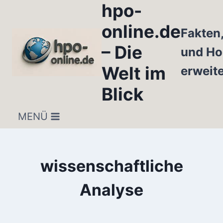
hpo-
Zum
Inhalt
online.de
Fakten
springen
– Die
und Ho
Welt im
erweit
Blick
MENÜ
wissenschaftliche
Analyse