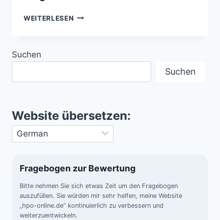
DIE
WEITERLESEN
APOLLO-
PROBEN
–
Suchen
WAS
382 KG
Suchen
MONDGESTEIN
ÜBER
DIE
ERDGESCHICHTE
Website übersetzen:
ENTHÜLLTEN
Fragebogen zur Bewertung
Bitte nehmen Sie sich etwas Zeit um den Fragebogen
auszufüllen. Sie würden mir sehr helfen, meine Website
„hpo-online.de“ kontinuierlich zu verbessern und
weiterzuentwickeln.