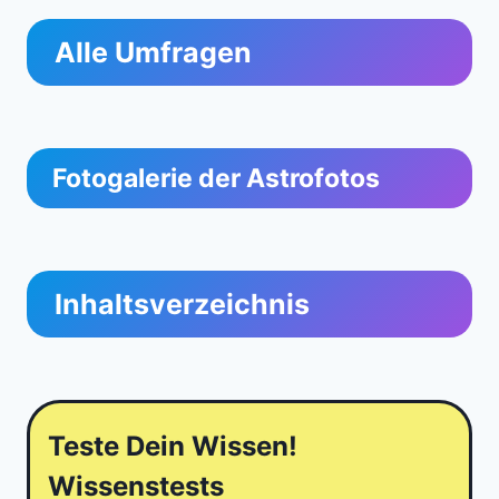
Alle Umfragen
Fotogalerie der Astrofotos
Inhaltsverzeichnis
Teste Dein Wissen!
Wissenstests