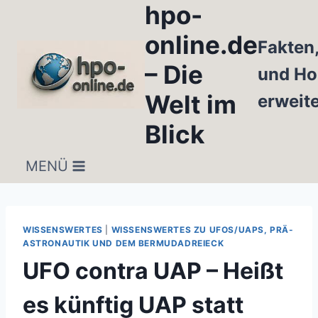
hpo-
Zum
Inhalt
online.de
Fakten
springen
– Die
und Ho
Welt im
erweit
Blick
MENÜ
WISSENSWERTES
|
WISSENSWERTES ZU UFOS/UAPS, PRÄ-
ASTRONAUTIK UND DEM BERMUDADREIECK
UFO contra UAP – Heißt
es künftig UAP statt