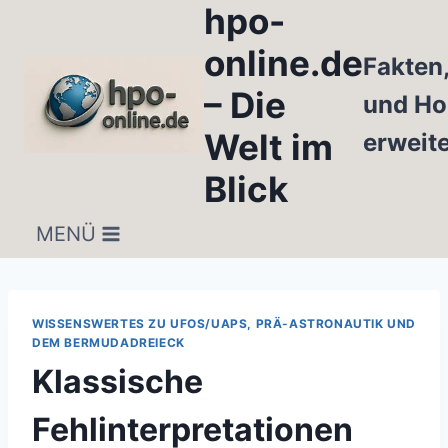
hpo-
Zum
Inhalt
online.de
Fakten
springen
– Die
und Ho
Welt im
erweit
Blick
MENÜ
WISSENSWERTES ZU UFOS/UAPS, PRÄ-ASTRONAUTIK UND
DEM BERMUDADREIECK
Klassische
Fehlinterpretationen