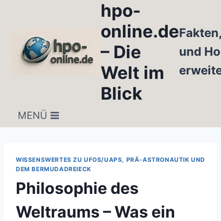
hpo-
Zum
Inhalt
online.de
Fakten
springen
– Die
und Ho
Welt im
erweit
Blick
MENÜ
WISSENSWERTES ZU UFOS/UAPS, PRÄ-ASTRONAUTIK UND
DEM BERMUDADREIECK
Philosophie des
Weltraums – Was ein