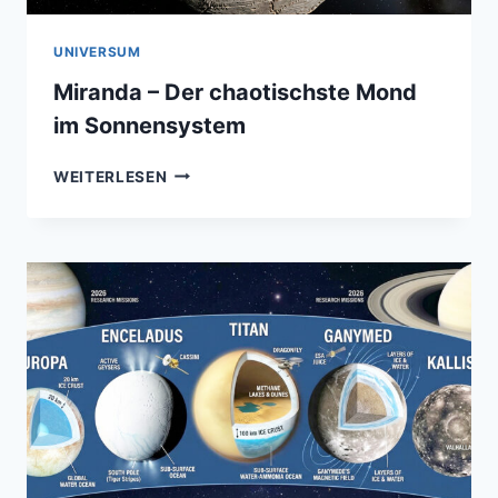
UNIVERSUM
Miranda – Der chaotischste Mond
im Sonnensystem
MIRANDA
WEITERLESEN
–
DER
CHAOTISCHSTE
MOND
IM
SONNENSYSTEM