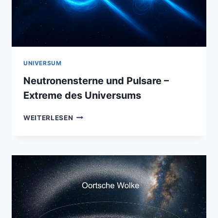
UNIVERSUM
Neutronensterne und Pulsare –
Extreme des Universums
NEUTRONENSTERNE
WEITERLESEN
UND
PULSARE
–
EXTREME
DES
UNIVERSUMS