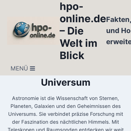
hpo-
Zum
Inhalt
online.de
Fakten
springen
– Die
und Ho
Welt im
erweit
Blick
MENÜ
Universum
Astronomie ist die Wissenschaft von Sternen,
Planeten, Galaxien und den Geheimnissen des
Universums. Sie verbindet präzise Forschung mit
der Faszination des nächtlichen Himmels. Mit
Teleskopen und Raumsonden entdecken wir weit