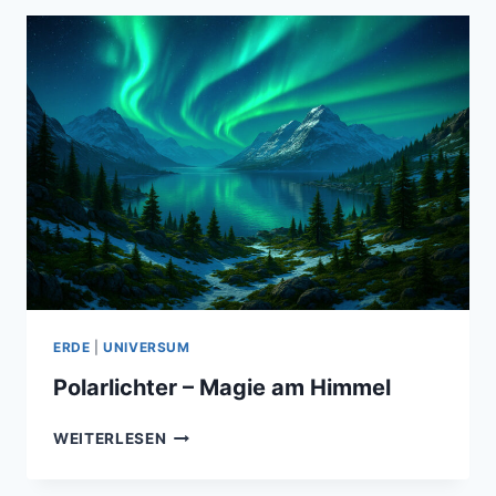
–
WAS
IST
WEIT
DRAUSSEN I
N U
NSEREM S
ONNENSYSTEM?
ERDE
|
UNIVERSUM
Polarlichter – Magie am Himmel
POLARLICHTER
WEITERLESEN
–
MAGIE