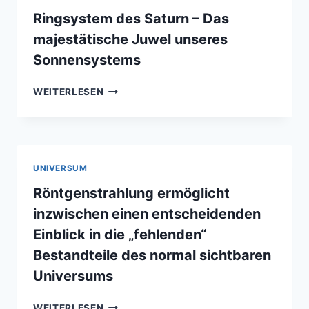
Ringsystem des Saturn – Das
majestätische Juwel unseres
Sonnensystems
RINGSYSTEM
WEITERLESEN
DES
SATURN
–
DAS
MAJESTÄTISCHE
UNIVERSUM
JUWEL
UNSERES
Röntgenstrahlung ermöglicht
SONNENSYSTEMS
inzwischen einen entscheidenden
Einblick in die „fehlenden“
Bestandteile des normal sichtbaren
Universums
RÖNTGENSTRAHLUNG
WEITERLESEN