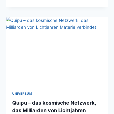
J0313–
1806
–
AM
WEITESTEN
ENTFERNTES
SICHTBARES
OBJEKT
UNIVERSUM
Quipu – das kosmische Netzwerk,
das Milliarden von Lichtjahren