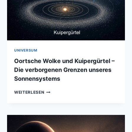
UNIVERSUM
Oortsche Wolke und Kuipergürtel –
Die verborgenen Grenzen unseres
Sonnensystems
OORTSCHE
WEITERLESEN
WOLKE
UND
KUIPERGÜRTEL
–
DIE
VERBORGENEN