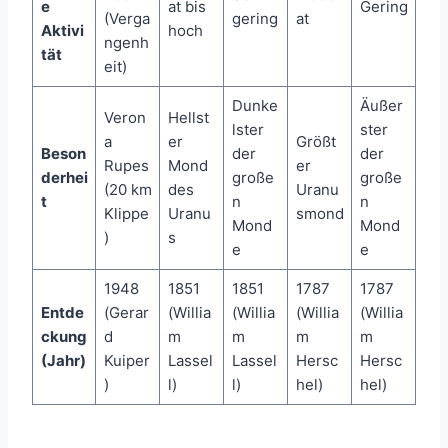
e
at bis
Gering
(Verga
gering
at
Aktivi
hoch
ngenh
tät
eit)
Dunke
Äußer
Veron
Hellst
lster
ster
a
er
Größt
Beson
der
der
Rupes
Mond
er
derhei
große
große
(20 km
des
Uranu
t
n
n
Klippe
Uranu
smond
Mond
Mond
)
s
e
e
1948
1851
1851
1787
1787
Entde
(Gerar
(Willia
(Willia
(Willia
(Willia
ckung
d
m
m
m
m
(Jahr)
Kuiper
Lassel
Lassel
Hersc
Hersc
)
l)
l)
hel)
hel)