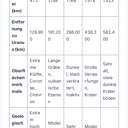
472
1.158
1.169
1.578
1.523
er
(km)
Entfer
nung
129.90
191.20
266.00
436.3
583.4
zu
0
0
0
00
00
Uranu
s (km)
Extre
Lange
Sehr
me
Gräbe
Dunke
Große
Oberfl
alt,
Klüfte,
n,
l, stark
Verwe
ächen
viele
Coron
vulkan
verkra
rfunge
merk
dunkle
ae,
ische
tert,
n,
male
Krater
Chevr
Ebene
inaktiv
Krater
böden
on
n
Extre
Geolo
m
gisch
Moder
hoch
Sehr
Moder