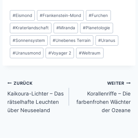
Schlagworte:
#
Eismond
#
Frankenstein-Mond
#
Furchen
#
Kraterlandschaft
#
Miranda
#
Planetologie
#
Sonnensystem
#
Unebenes Terrain
#
Uranus
#
Uranusmond
#
Voyager 2
#
Weltraum
Beitragsnavigation
ZURÜCK
WEITER
Kaikoura-Lichter – Das
Korallenriffe – Die
rätselhafte Leuchten
farbenfrohen Wächter
über Neuseeland
der Ozeane