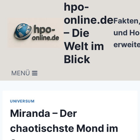
hpo-
Zum
Inhalt
online.de
Fakten
springen
– Die
und Ho
Welt im
erweit
Blick
MENÜ
UNIVERSUM
Miranda – Der
chaotischste Mond im