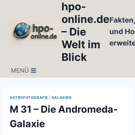
hpo-
Zum
Inhalt
online.de
Fakten
springen
– Die
und Ho
Welt im
erweit
Blick
MENÜ
ASTROFOTOGRAFIE
|
GALAXIEN
M 31 – Die Andromeda-
Galaxie