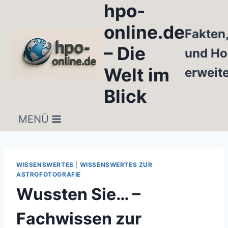
hpo-
Zum
Inhalt
online.de
Fakten
springen
– Die
und Ho
Welt im
erweit
Blick
MENÜ
WISSENSWERTES
|
WISSENSWERTES ZUR
ASTROFOTOGRAFIE
Wussten Sie… –
Fachwissen zur