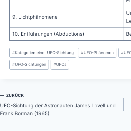
Pi
U
9. Lichtphänomene
L
10. Entführungen (Abductions)
Be
Schlagworte:
#
Kategorien einer UFO-Sichtung
#
UFO-Phänomen
#
UF
#
UFO-Sichtungen
#
UFOs
Beitragsnavigation
ZURÜCK
UFO-Sichtung der Astronauten James Lovell und
Frank Borman (1965)